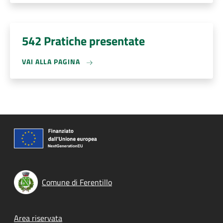
542 Pratiche presentate
VAI ALLA PAGINA
Comune di Ferentillo
Footer menu
Area riservata