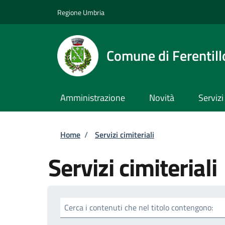
Salta al contenuto principale
Skip to footer content
Regione Umbria
Comune di Ferentill
Amministrazione
Novità
Servizi
Briciole di pane
Home
/
Servizi cimiteriali
Servizi cimiteriali
Cerca i contenuti che nel titolo contengono: