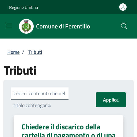
Salta al contenuto principale
Skip to footer content
Regione Umbria
Comune di Ferentillo
Briciole di pane
Home
/
Tributi
Tributi
Cerca i contenuti che nel
titolo contengono:
Chiedere il discarico della
cartella di pagamento o di una