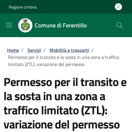
Salta al contenuto principale
Skip to footer content
Regione Umbria
Comune di Ferentillo
Briciole di pane
Home
/
Servizi
/
Mobilità e trasporti
/
Permesso per il transito e la sosta in una zona a traffico
limitato (ZTL): variazione del permesso
Permesso per il transito e
la sosta in una zona a
traffico limitato (ZTL):
variazione del permesso