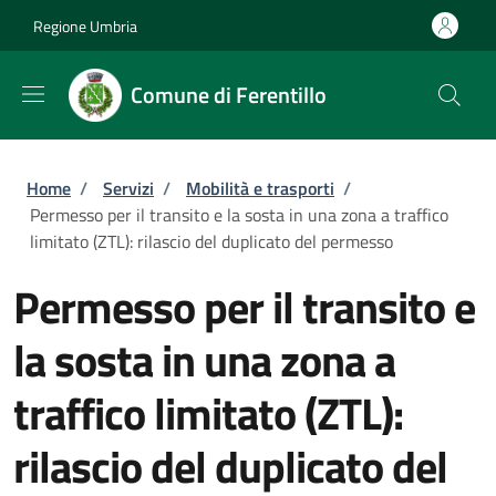
Salta al contenuto principale
Skip to footer content
Regione Umbria
Comune di Ferentillo
Briciole di pane
Home
/
Servizi
/
Mobilità e trasporti
/
Permesso per il transito e la sosta in una zona a traffico
limitato (ZTL): rilascio del duplicato del permesso
Permesso per il transito e
la sosta in una zona a
traffico limitato (ZTL):
rilascio del duplicato del