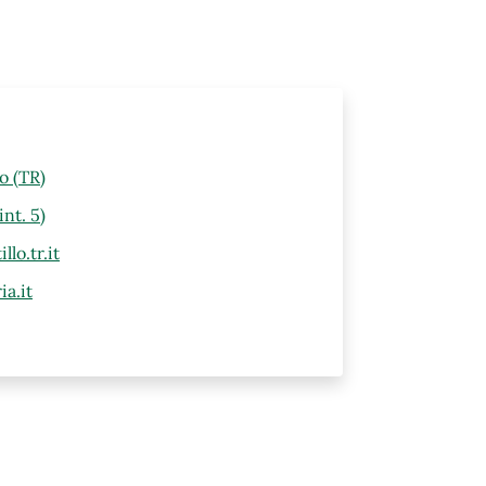
lo (TR)
nt. 5)
lo.tr.it
a.it