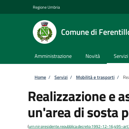
Salta al contenuto principale
Skip to footer content
Regione Umbria
Comune di Ferentill
Amministrazione
Novità
Servizi
Briciole di pane
Home
/
Servizi
/
Mobilità e trasporti
/
Rea
Realizzazione e a
un'area di sosta p
(
urn:nir:presidente.repubblica:decreto:1992-12-16;495~ar