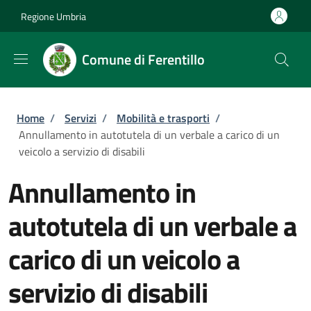
Salta al contenuto principale
Skip to footer content
Regione Umbria
Comune di Ferentillo
Briciole di pane
Home
/
Servizi
/
Mobilità e trasporti
/
Annullamento in autotutela di un verbale a carico di un
veicolo a servizio di disabili
Annullamento in
autotutela di un verbale a
carico di un veicolo a
servizio di disabili