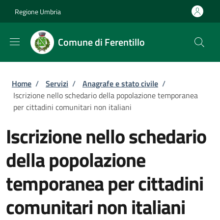
Salta al contenuto principale
Skip to footer content
Regione Umbria
Comune di Ferentillo
Briciole di pane
Home
/
Servizi
/
Anagrafe e stato civile
/
Iscrizione nello schedario della popolazione temporanea
per cittadini comunitari non italiani
Iscrizione nello schedario
della popolazione
temporanea per cittadini
comunitari non italiani