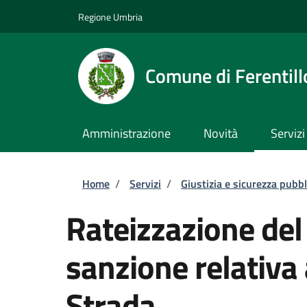
Salta al contenuto principale
Skip to footer content
Regione Umbria
Comune di Ferentill
Amministrazione
Novità
Servizi
Briciole di pane
Home
/
Servizi
/
Giustizia e sicurezza pubbl
Rateizzazione de
sanzione relativa 
Strada