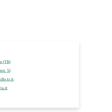
lo (TR)
nt. 5)
lo.tr.it
a.it