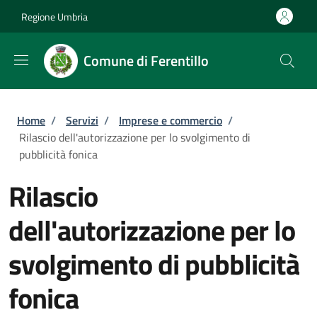
Salta al contenuto principale
Skip to footer content
Regione Umbria
Comune di Ferentillo
Briciole di pane
Home
/
Servizi
/
Imprese e commercio
/
Rilascio dell'autorizzazione per lo svolgimento di
pubblicità fonica
Rilascio
dell'autorizzazione per lo
svolgimento di pubblicità
fonica