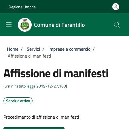
Salta al contenuto principale
Skip to footer content
Regione Umbria
Comune di Ferentillo
Briciole di pane
Home
/
Servizi
/
Imprese e commercio
/
Affissione di manifesti
Affissione di manifesti
(
urn:nir:stato:legge:2019-12-27;160
)
Servizio attivo
Procedimento di affissione di manifesti