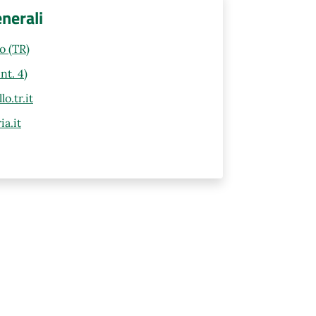
enerali
lo (TR)
nt. 4)
o.tr.it
a.it