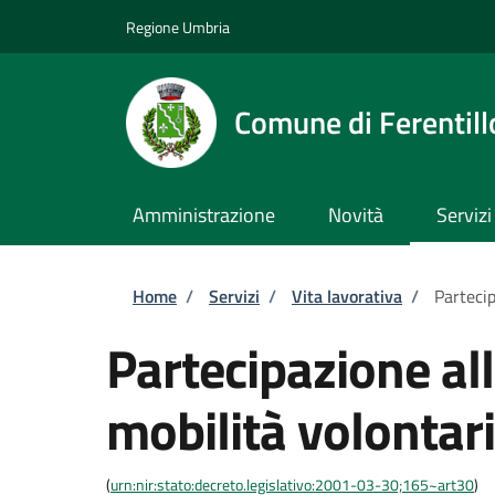
Salta al contenuto principale
Skip to footer content
Regione Umbria
Comune di Ferentill
Amministrazione
Novità
Servizi
Briciole di pane
Home
/
Servizi
/
Vita lavorativa
/
Partecip
Partecipazione al
mobilità volontari
(
urn:nir:stato:decreto.legislativo:2001-03-30;165~art30
)