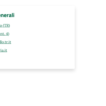
enerali
lo (TR)
nt. 4)
o.tr.it
a.it