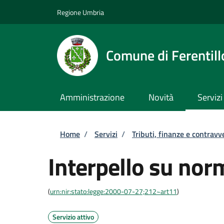
Salta al contenuto principale
Skip to footer content
Regione Umbria
Comune di Ferentill
Amministrazione
Novità
Servizi
Briciole di pane
Home
/
Servizi
/
Tributi, finanze e contravv
Interpello su norm
(
urn:nir:stato:legge:2000-07-27;212~art11
)
Servizio attivo