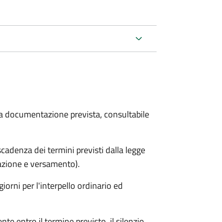
 la documentazione prevista, consultabile
adenza dei termini previsti dalla legge
arazione e versamento).
iorni per l'interpello ordinario ed
e entro il termine previsto, il silenzio