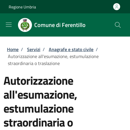
Salta al contenuto principale
Skip to footer content
Regione Umbria
Comune di Ferentillo
Briciole di pane
Home
/
Servizi
/
Anagrafe e stato civile
/
Autorizzazione all'esumazione, estumulazione
straordinaria o traslazione
Autorizzazione
all'esumazione,
estumulazione
straordinaria o