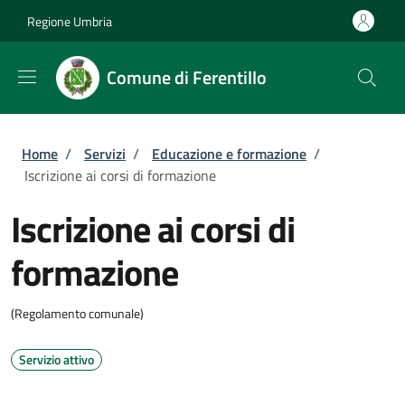
Salta al contenuto principale
Skip to footer content
Regione Umbria
Comune di Ferentillo
Briciole di pane
Home
/
Servizi
/
Educazione e formazione
/
Iscrizione ai corsi di formazione
Iscrizione ai corsi di
formazione
(Regolamento comunale)
Servizio attivo