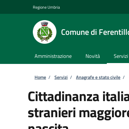
Salta al contenuto principale
Skip to footer content
Regione Umbria
Comune di Ferentill
Amministrazione
Novità
Servizi
Briciole di pane
Home
/
Servizi
/
Anagrafe e stato civile
/
Cittadinanza itali
stranieri maggiore
nascita