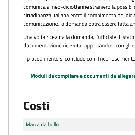
comunica al neo-diciottenne straniero la possibilit
cittadinanza italiana entro il compimento del di
comunicazione, la domanda potrà essere fatta an
Una volta ricevuta la domanda, l'ufficiale di stato c
documentazione ricevuta rapportandosi con gli en
Il procedimento si conclude con il riconoscimento 
Moduli da compilare e documenti da allegar
Costi
Tipo di pagamento
Importo
Marca da bollo