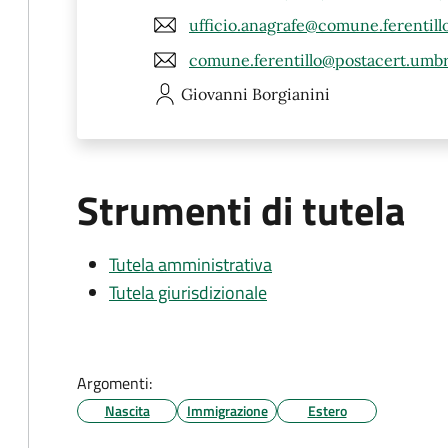
ufficio.anagrafe@comune.ferentillo.
comune.ferentillo@postacert.umbri
Giovanni
Borgianini
Strumenti di tutela
Tutela amministrativa
Tutela giurisdizionale
Argomenti:
Nascita
Immigrazione
Estero