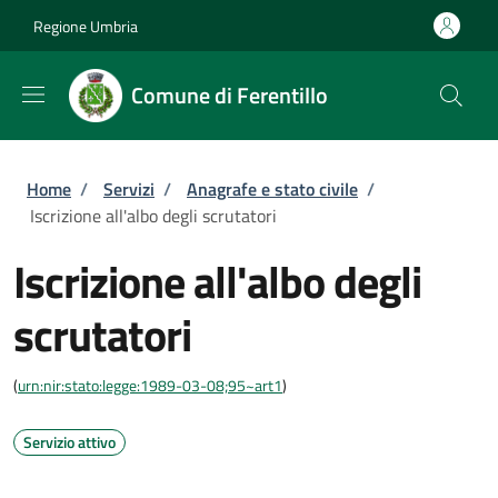
Salta al contenuto principale
Skip to footer content
Regione Umbria
Comune di Ferentillo
Briciole di pane
Home
/
Servizi
/
Anagrafe e stato civile
/
Iscrizione all'albo degli scrutatori
Iscrizione all'albo degli
scrutatori
(
urn:nir:stato:legge:1989-03-08;95~art1
)
Servizio attivo