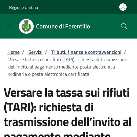
Salta al contenuto principale
Skip to footer content
Regione Umbria
Comune di Ferentillo
Briciole di pane
Home
/
Servizi
/
Tributi, finanze e contravvenzioni
/
Versare la tassa sui rifiuti (TARI): richiesta di trasmissione
dell’invito al pagamento mediante posta elettronica
ordinaria o posta elettronica certificata
Versare la tassa sui rifiuti
(TARI): richiesta di
trasmissione dell’invito al
pagamento mediante