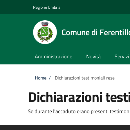
Salta al contenuto principale
Skip to footer content
Regione Umbria
Comune di Ferentill
Amministrazione
Novità
Servizi
Briciole di pane
Home
/
Dichiarazioni testimoniali rese
Dichiarazioni test
Se durante l'accaduto erano presenti testimoni 