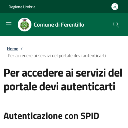
Salta al contenuto principale
Skip to footer content
Regione Umbria
Comune di Ferentillo
Briciole di pane
Home
/
Per accedere ai servizi del portale devi autenticarti
Per accedere ai servizi del
portale devi autenticarti
Autenticazione con SPID