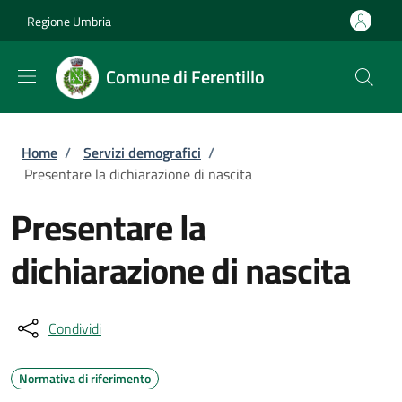
Salta al contenuto principale
Skip to footer content
Regione Umbria
Comune di Ferentillo
Briciole di pane
Home
/
Servizi demografici
/
Presentare la dichiarazione di nascita
Presentare la
dichiarazione di nascita
Condividi
Normativa di riferimento