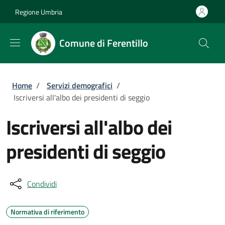
Salta al contenuto principale
Skip to footer content
Regione Umbria
Comune di Ferentillo
Briciole di pane
Home
/
Servizi demografici
/
Iscriversi all'albo dei presidenti di seggio
Iscriversi all'albo dei
presidenti di seggio
Condividi
Normativa di riferimento