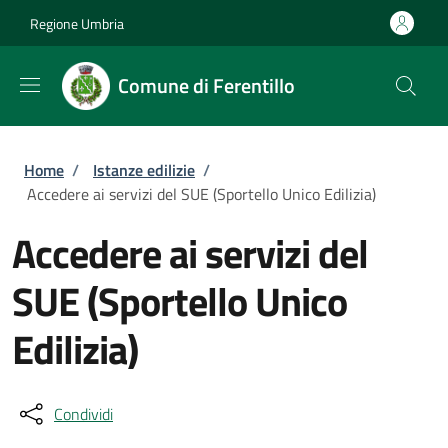
Salta al contenuto principale
Skip to footer content
Regione Umbria
Comune di Ferentillo
Briciole di pane
Home
/
Istanze edilizie
/
Accedere ai servizi del SUE (Sportello Unico Edilizia)
Accedere ai servizi del
SUE (Sportello Unico
Edilizia)
Condividi